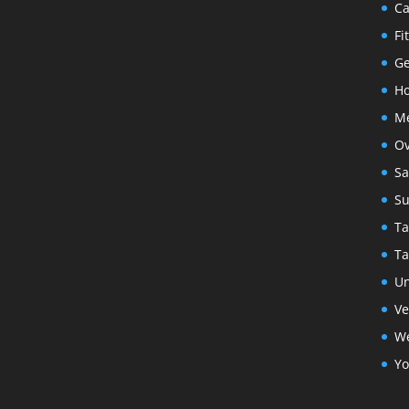
C
Fi
G
Ho
Me
Ov
S
S
Ta
Ta
Un
Ve
We
Yo