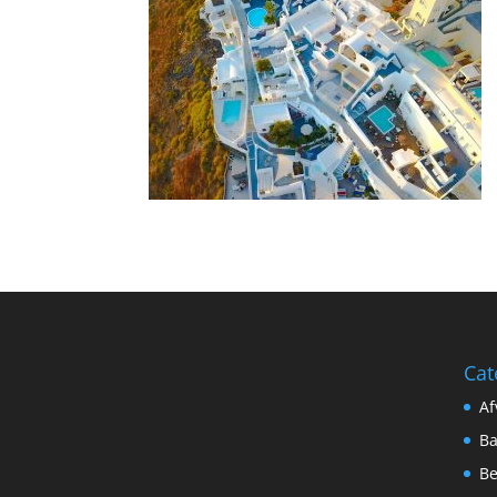
Cat
Af
B
Be