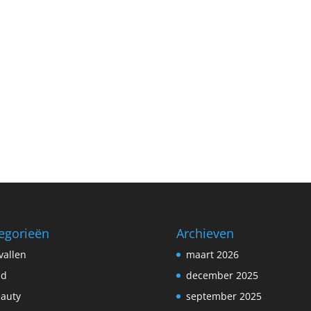
egorieën
Archieven
vallen
maart 2026
ad
december 2025
auty
september 2025