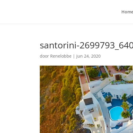
Hom
santorini-2699793_64
door
Renelobbe
|
jun 24, 2020