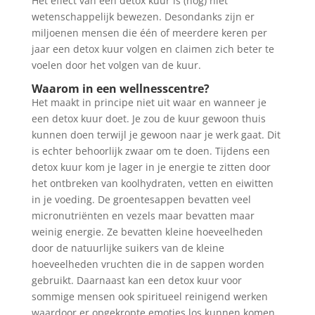
Het effect van een detox kuur is (nog) niet
wetenschappelijk bewezen. Desondanks zijn er
miljoenen mensen die één of meerdere keren per
jaar een detox kuur volgen en claimen zich beter te
voelen door het volgen van de kuur.
Waarom in een wellnesscentre?
Het maakt in principe niet uit waar en wanneer je
een detox kuur doet. Je zou de kuur gewoon thuis
kunnen doen terwijl je gewoon naar je werk gaat. Dit
is echter behoorlijk zwaar om te doen. Tijdens een
detox kuur kom je lager in je energie te zitten door
het ontbreken van koolhydraten, vetten en eiwitten
in je voeding. De groentesappen bevatten veel
micronutriënten en vezels maar bevatten maar
weinig energie. Ze bevatten kleine hoeveelheden
door de natuurlijke suikers van de kleine
hoeveelheden vruchten die in de sappen worden
gebruikt. Daarnaast kan een detox kuur voor
sommige mensen ook spiritueel reinigend werken
waardoor er opgekropte emoties los kunnen komen.