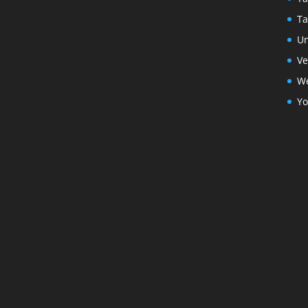
Ta
Un
Ve
We
Yo