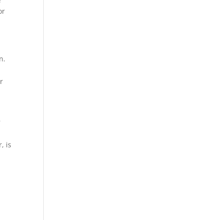
or
n.
r
r
, is