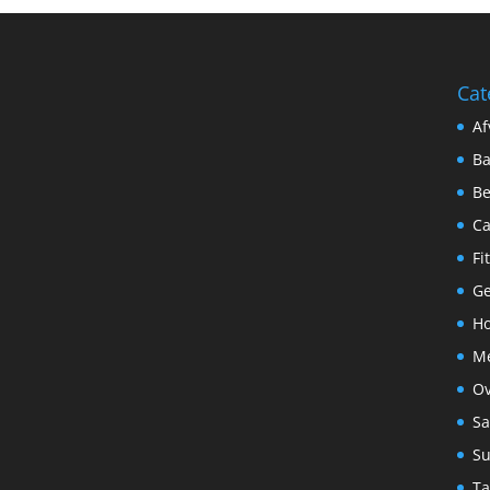
Cat
Af
B
Be
C
Fi
G
Ho
Me
Ov
S
S
Ta