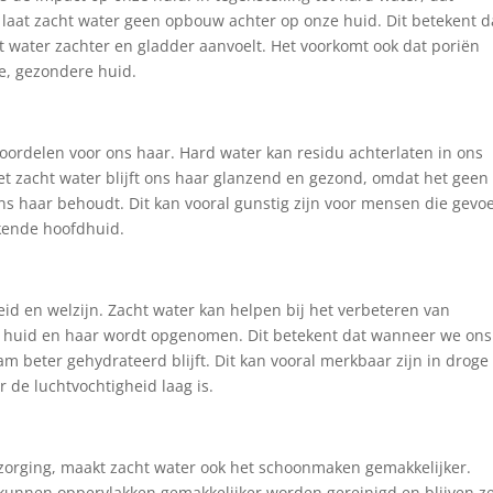
laat zacht water geen opbouw achter op onze huid. Dit betekent d
 water zachter en gladder aanvoelt. Het voorkomt ook dat poriën
re, gezondere huid.
voordelen voor ons haar. Hard water kan residu achterlaten in ons
Met zacht water blijft ons haar glanzend en gezond, omdat het geen
ns haar behoudt. Dit kan vooral gunstig zijn voor mensen die gevoe
ukende hoofdhuid.
eid en welzijn. Zacht water kan helpen bij het verbeteren van
e huid en haar wordt opgenomen. Dit betekent dat wanneer we ons
m beter gehydrateerd blijft. Dit kan vooral merkbaar zijn in droge
 de luchtvochtigheid laag is.
rzorging, maakt zacht water ook het schoonmaken gemakkelijker.
kunnen oppervlakken gemakkelijker worden gereinigd en blijven z