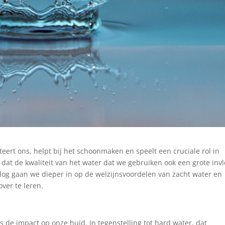
teert ons, helpt bij het schoonmaken en speelt een cruciale rol in
 dat de kwaliteit van het water dat we gebruiken ook een grote inv
log gaan we dieper in op de welzijnsvoordelen van zacht water en
ver te leren.
s de impact op onze huid. In tegenstelling tot hard water, dat