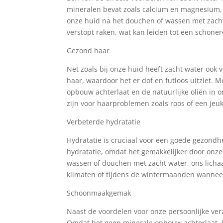
mineralen bevat zoals calcium en magnesium, 
onze huid na het douchen of wassen met zacht
verstopt raken, wat kan leiden tot een schone
Gezond haar
Net zoals bij onze huid heeft zacht water ook 
haar, waardoor het er dof en futloos uitziet. 
opbouw achterlaat en de natuurlijke oliën in o
zijn voor haarproblemen zoals roos of een je
Verbeterde hydratatie
Hydratatie is cruciaal voor een goede gezondh
hydratatie, omdat het gemakkelijker door onz
wassen of douchen met zacht water, ons lichaa
klimaten of tijdens de wintermaanden wanneer
Schoonmaakgemak
Naast de voordelen voor onze persoonlijke ve
Omdat het geen minerale opbouw achterlaat, 