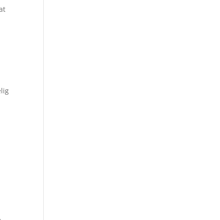
at
lig
e