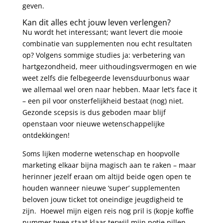
geven.
Kan dit alles echt jouw leven verlengen?
Nu wordt het interessant; want levert die mooie
combinatie van supplementen nou echt resultaten
op? Volgens sommige studies ja: verbetering van
hartgezondheid, meer uithoudingsvermogen en wie
weet zelfs die felbegeerde levensduurbonus waar
we allemaal wel oren naar hebben. Maar let’s face it
– een pil voor onsterfelijkheid bestaat (nog) niet.
Gezonde scepsis is dus geboden maar blijf
openstaan voor nieuwe wetenschappelijke
ontdekkingen!
Soms lijken moderne wetenschap en hoopvolle
marketing elkaar bijna magisch aan te raken – maar
herinner jezelf eraan om altijd beide ogen open te
houden wanneer nieuwe ‘super’ supplementen
beloven jouw ticket tot oneindige jeugdigheid te
zijn. Hoewel mijn eigen reis nog pril is (kopje koffie
nummer twee staat klaar terwijl mijn potje pillen