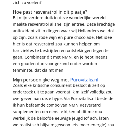
zich zo voelen?
Hoe past resveratrol in dit plaatje?
Bij mijn verdere duik in deze wonderlijke wereld
maakte resveratrol al snel zijn entree. Deze krachtige
antioxidant zit in dingen waar wij Hollanders wel dol
op zijn, zoals rode wijn en pure chocolade. Het idee
hier is dat resveratrol zou kunnen helpen om
hartziektes te bestrijden en ontstekingen tegen te
gaan. Combineer dit met NMN, en je hebt ineens
een gouden duo voor gezond ouder worden –
tenminste, dat claimt men.
Mijn persoonlijke weg met
Purovitalis.nl
Zoals elke kritische consument besloot ik zelf op
onderzoek uit te gaan voordat ik mijzelf volledig zou
overgeven aan deze hype. Via Purovitalis.nl bestelde
ik hun befaamde combo van NMN Resveratrol
supplementen om eens te kijken of dit me nou
werkelijk de beloofde eeuwige jeugd (of ach, laten
we realistisch blijven: gewoon iets meer energie) zou