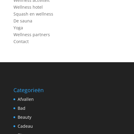
Wellness activiteit
Wellness hotel
Squash en wellness
De sauna
Yoga
Wellness partners
Contact
Categorieën
Afvallen
Bad
Beauty
Cadeau