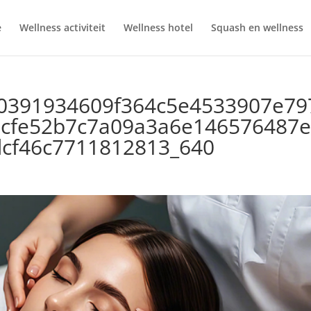
e
Wellness activiteit
Wellness hotel
Squash en wellness
0391934609f364c5e4533907e79
cfe52b7c7a09a3a6e146576487e
cf46c7711812813_640