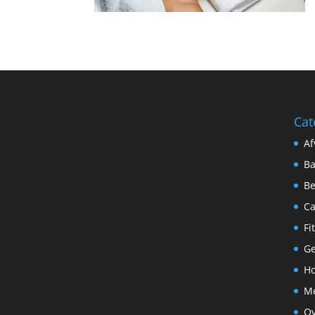
Cat
Af
B
Be
C
Fi
G
Ho
Me
Ov