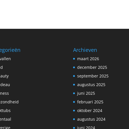
egorieën
Archieven
vallen
maart 2026
ad
december 2025
auty
september 2025
adeau
augustus 2025
tness
juni 2025
ezondheid
februari 2025
ttubs
oktober 2024
ntaal
augustus 2024
erige
juni 2024