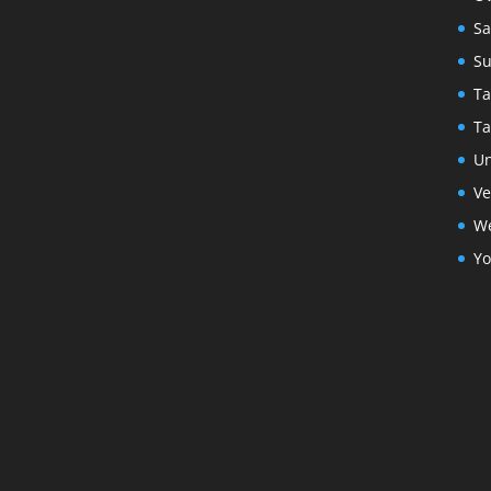
S
S
Ta
Ta
Un
Ve
We
Yo