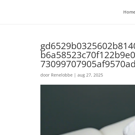
Hom
gd6529b0325602b814
b6a58523c70f122b9e0
73099707905af9570ad
door
Renelobbe
|
aug 27, 2025